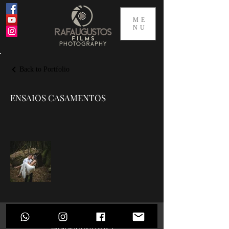
ME
NU
Back to Portfolio
ENSAIOS CASAMENTOS
Todos os direitos reservados
@rafaugusto2025