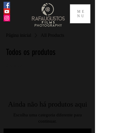
ME
NU
Página inicial
All Products
Todos os produtos
0 produto
Ainda não há produtos aqui
Escolha uma categoria diferente para
continuar.